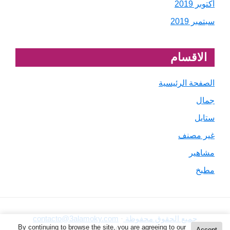
أكتوبر 2019
سبتمبر 2019
الاقسام
الصفحة الرئيسية
جمال
ستايل
غير مصنف
مشاهير
مطبخ
جميع الحقوق محفوظة
·
contacto@3alamoky.com
By continuing to browse the site, you are agreeing to our
وتخضع لشروط وإتفاق الإستخدام ©
Accept