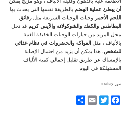
الأطعمة غنية بالدهون وقليلة الألياف ، وهو مزيج
يمكن
أن يبطئ عملية الهضم
بالطريقة نفسها التي يحدث به
ا
اللحم الأحمر
وجبات الوجبات السريعة مثل
رقائق
البطاطس والكعك والشوكولاته والآيس كريم
قد تحل
محل المزيد من خيارات الوجبات الخفيفة الغنية
بالألياف ، مثل
الفواكه والخضروات في نظام غذائي
للشخص
. هذا يمكن أن يزيد من احتمال الإصابة
بالإمساك عن طريق تقليل إجمالي كمية الألياف
المستهلكة في اليوم
صور: pixabay
F
T
E
ش
a
wi
m
ار
c
tt
ail
ك
er
e