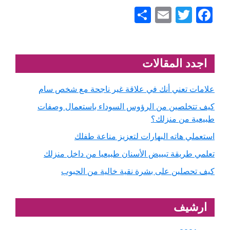
F
T
E
ش
a
wi
m
ار
c
tt
ail
ك
er
Primary
e
اجدد المقالات
Sidebar
b
علامات تعني أنك في علاقة غير ناجحة مع شخص سام
o
كيف تتخلصين من الرؤوس السوداء باستعمال وصفات
o
طبيعية من منزلك؟
k
استعملي هاته البهارات لتعزيز مناعة طفلك
تعلمي طريقة تبييض الأسنان طبيعيا من داخل منزلك
كيف تحصلين على بشرة نقية خالية من الحبوب
ارشيف