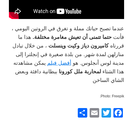
عندما تصبح حياتك مملة و تغرق في الروتين اليومي ،
فأنت
حتما تتمنى أن تعيش مغامرة مختلفة.
هذا ما
قررتاه
كاميرون دياز وكيت وينسلت
، من خلال تبادل
منازلهن لمدة شهر. من بلدة صغيرة في إنجلترا إلى
مدينة لوس أنجلوس. هو
أفضل فيلم
يمكن مشاهدته
هذا الشتاء
لمحاربة ملل كورونا
ببطانية دافئة وبعض
الشاي الساخن
Photo: Freepik.
F
T
E
ش
a
wi
m
ار
c
tt
ail
ك