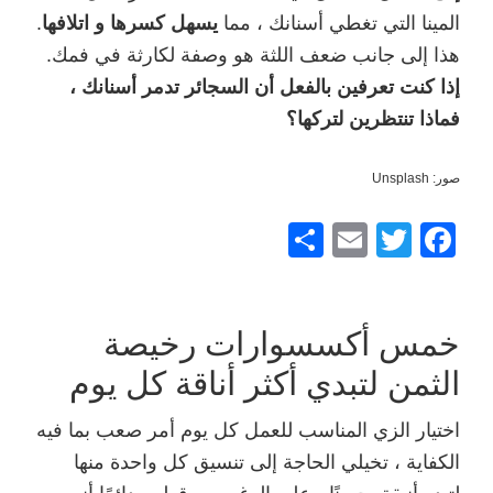
المينا التي تغطي أسنانك ، مما
يسهل كسرها و اتلافها
.
هذا إلى جانب ضعف اللثة هو وصفة لكارثة في فمك.
إذا كنت تعرفين بالفعل أن السجائر تدمر أسنانك ،
فماذا تنتظرين لتركها؟
صور: Unsplash
F
T
E
ش
a
wi
m
ار
c
tt
ail
ك
e
er
خمس أكسسوارات رخيصة
b
الثمن لتبدي أكثر أناقة كل يوم
o
اختيار الزي المناسب للعمل كل يوم أمر صعب بما فيه
o
الكفاية ، تخيلي الحاجة إلى تنسيق كل واحدة منها
k