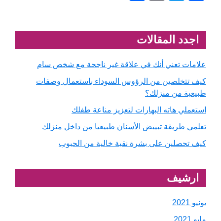
a
wi
m
ار
c
tt
ail
ك
er
Primary
e
اجدد المقالات
Sidebar
b
علامات تعني أنك في علاقة غير ناجحة مع شخص سام
o
كيف تتخلصين من الرؤوس السوداء باستعمال وصفات
o
طبيعية من منزلك؟
k
استعملي هاته البهارات لتعزيز مناعة طفلك
تعلمي طريقة تبييض الأسنان طبيعيا من داخل منزلك
كيف تحصلين على بشرة نقية خالية من الحبوب
ارشيف
يونيو 2021
مايو 2021