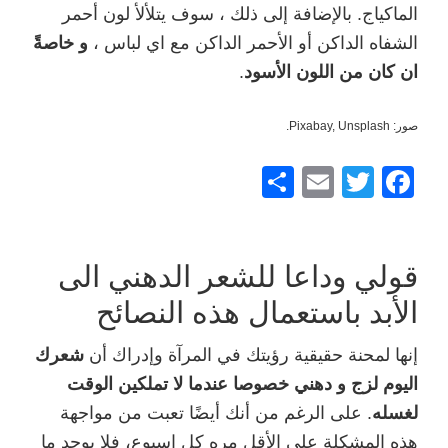
الماكياج. بالإضافة إلى ذلك ، سوف يتلألأ لون أحمر
الشفاه الداكن أو الأحمر الداكن مع اي لباس ،
و خاصةً
ان كان من اللون الأسود
.
صور: Pixabay, Unsplash.
F
T
E
ش
a
wi
m
ار
c
tt
ail
ك
e
er
قولي وداعا للشعر الدهني الى
b
الأبد باستعمال هذه النصائح
o
إنها لمحنة حقيقية رؤيتك في المرآة وإدراك أن
شعرك
o
اليوم لزج و دهني خصوصا عندما لا تملكين الوقت
k
لغسله
. على الرغم من أنك أيضًا تعبت من مواجهة
هذه المشكلة على الأقل مره كل اسبوع، فلا يوجد ما