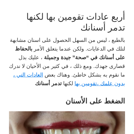
c
tt
ail
ك
e
er
أربع عادات تقومين بها لكنها
b
تدمر أسنانك
o
بالطبع ، ليس من السهل الحصول على اسنان مشابهة
o
لتلك في الدعايات. ولكن عندما يتعلق الأمر
بالحفاظ
k
على أسنانك في “صحة” جيدة وجميلة
، عليك بذل
قصارى جهدك. ومع ذلك ، في كثير من الأحيان لا ندرك
ما نقوم به بشكل خاطئ. وهناك بعض
العادات التي ،
بدون علمك ،تقومين بها
لكنها
تدمر
أسنانك
الضغط على الأسنان