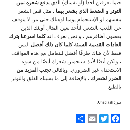
حتما تعرفين احدا (أو نفسك) الذي
يدفع شعره ثمن
التوتر و الضغط الذي يشعر بهما
. مثل قص الشعر
بنفسهم او الإستحمام يوميا اوهناك حتى من لا يتوقف
عن اللعب بالشعر. لنأخد بعين المثال أولئك الذين
يعضون أظافرهم ، و نحن نعرف انه
كلما اسرعنا بترك
العادات القديمة السيئة كلما كان ذلك أفضل
. ليس
فقط لأن هناك طرقًا أفضل للتعامل مع هذه المواقف
، ولكن أيضًا لأنك ستحمين شعرك أيضًا من سوء
الاستخدام غير الضروري. وبالتالي
تجنب المزيد من
الضرر لشعرك
، بالإضافة إلى ما يسبباه القلق والتوتر
بالطبع
صور: Unsplash.
F
T
E
ش
a
wi
m
ار